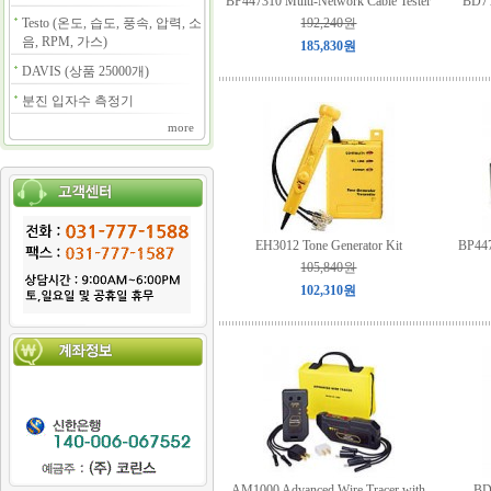
BP447310 Multi-Network Cable Tester
BD7 
Testo (온도, 습도, 풍속, 압력, 소
192,240원
음, RPM, 가스)
185,830원
DAVIS (상품 25000개)
분진 입자수 측정기
more
EH3012 Tone Generator Kit
BP447
105,840원
102,310원
AM1000 Advanced Wire Tracer with
BD