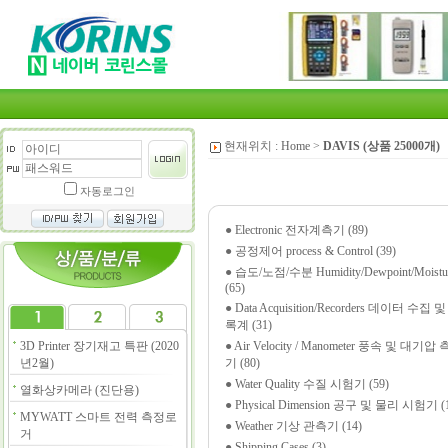
현재위치 :
Home
>
DAVIS (상품 25000개)
자동로그인
●
Electronic 전자계측기 (89)
●
공정제어 process & Control (39)
●
습도/노점/수분 Humidity/Dewpoint/Moistu
(65)
●
Data Acquisition/Recorders 데이터 수집 
록계 (31)
3D Printer 장기재고 특판 (2020
●
Air Velocity / Manometer 풍속 및 대기압
년2월)
기 (80)
●
Water Quality 수질 시험기 (59)
열화상카메라 (진단용)
●
Physical Dimension 공구 및 물리 시험기 (1
MYWATT 스마트 전력 측정로
●
Weather 기상 관측기 (14)
거
●
Shipping Cases (3)