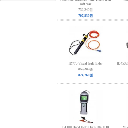
soft case
732,240원
707,830원
ID775 Visual fault finder
ID45332
853,200원
824,760원
BT100 Hand Held Dig RDR/TDR
MG8