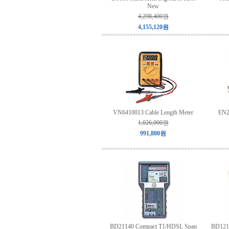
New
4,298,400원
4,155,120원
VN6410013 Cable Length Meter
EN2
1,026,000원
991,800원
BD21140 Compact T1/HDSL Span
BD1211