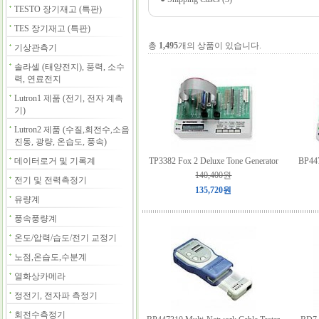
TESTO 장기재고 (특판)
TES 장기재고 (특판)
총
1,495
개의 상품이 있습니다.
기상관측기
솔라셀 (태양전지), 풍력, 소수
력, 연료전지
Lutron1 제품 (전기, 전자 계측
기)
Lutron2 제품 (수질,회전수,소음
진동, 광량, 온습도, 풍속)
데이터로거 및 기록계
TP3382 Fox 2 Deluxe Tone Generator
BP447
140,400원
전기 및 전력측정기
135,720원
유량계
풍속풍량계
온도/압력/습도/전기 교정기
노점,온습도,수분계
열화상카메라
정전기, 전자파 측정기
회전수측정기