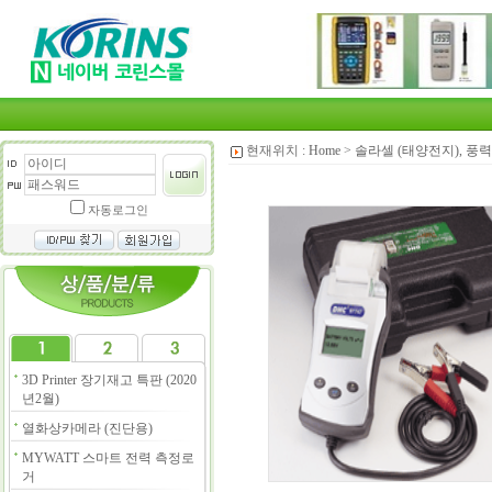
현재위치 :
Home
>
솔라셀 (태양전지), 풍력
자동로그인
3D Printer 장기재고 특판 (2020
년2월)
열화상카메라 (진단용)
MYWATT 스마트 전력 측정로
거