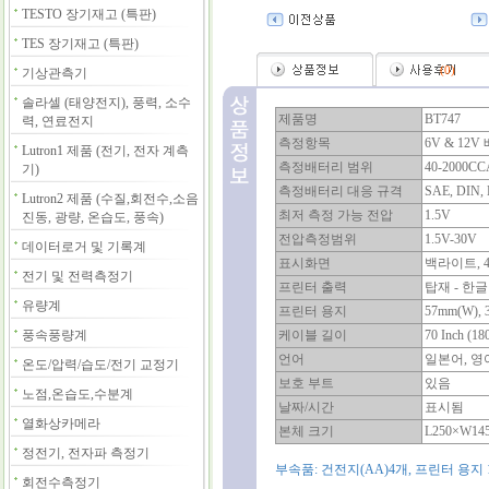
TESTO 장기재고 (특판)
TES 장기재고 (특판)
(
0
)
기상관측기
솔라셀 (태양전지), 풍력, 소수
제품명
BT747
력, 연료전지
측정항목
6V & 12
Lutron1 제품 (전기, 전자 계측
측정배터리 범위
40-2000CC
기)
측정배터리 대응 규격
SAE, DIN, 
Lutron2 제품 (수질,회전수,소음
최저 측정 가능 전압
1.5V
진동, 광량, 온습도, 풍속)
전압측정범위
1.5V-30V
데이터로거 및 기록계
표시화면
백라이트, 
전기 및 전력측정기
프린터 출력
탑재 - 한
유량계
프린터 용지
57mm(W), 
풍속풍량계
케이블 길이
70 Inch (18
언어
일본어, 영
온도/압력/습도/전기 교정기
보호 부트
있음
노점,온습도,수분계
날짜/시간
표시됨
열화상카메라
본체 크기
L250×W14
정전기, 전자파 측정기
부속품: 건전지(AA)4개, 프린터 용지
회전수측정기