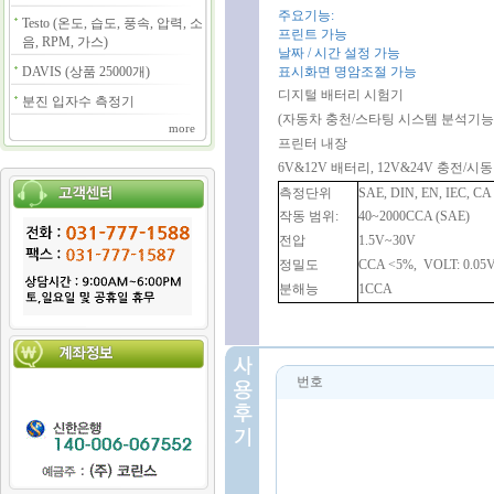
주요기능:
Testo (온도, 습도, 풍속, 압력, 소
프린트 가능
음, RPM, 가스)
날짜 / 시간 설정 가능
DAVIS (상품 25000개)
표시화면 명암조절 가능
디지털 배터리 시험기
분진 입자수 측정기
(자동차 충천/스타팅 시스템 분석기능
more
프린터 내장
6V&12V 배터리, 12V&24V 충전/시
측정단위
SAE, DIN, EN, IEC, CA
작동 범위:
40~2000CCA (SAE)
전압
1.5V~30V
정밀도
CCA <5%,
VOLT: 0.05
분해능
1CCA
번호