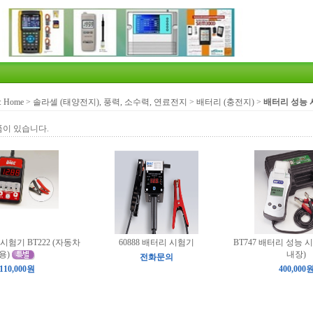
:
Home
>
솔라셀 (태양전지), 풍력, 소수력, 연료전지
>
배터리 (충전지)
>
배터리 성능
품이 있습니다.
시험기 BT222 (자동차
60888 배터리 시험기
BT747 배터리 성능 
용)
내장)
전화문의
110,000원
400,000