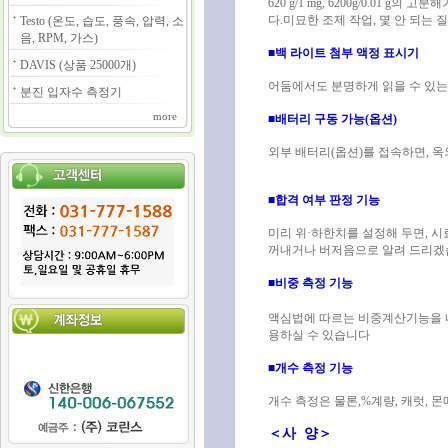
620 g/1 mg, 6200g/0.0
다.미묘한 조제 작업, 몇 안 되는
Testo (온도, 습도, 풍속, 압력, 소
음, RPM, 가스)
■백 라이트 첨부 액정 표시기
DAVIS (상품 25000개)
어둠에서도 분명하게 읽을 수 있는
분진 입자수 측정기
more
■배터리 구동 가능(옵션)
외부 배터리(옵션)를 접속하면, 옥
■합격 여부 판정 기능
미리 위·하한치를 설정해 두면, 
꺼내거나 버저음으로 알려 드리겠습
■비중 측정 기능
액심법에 따르는 비중계산기능을 내
용하실 수 있습니다
■개수 측정 기능
개수 측정은 물론,%계량, 캐럿, 
＜사 양＞