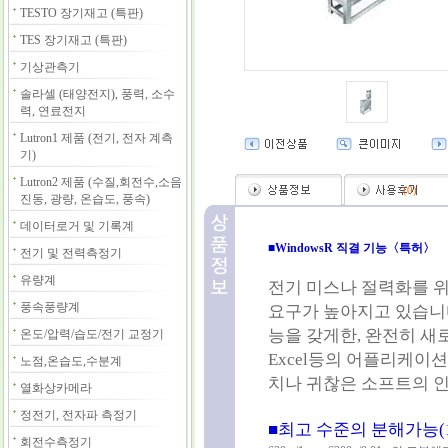
TESTO 장기재고 (특판)
TES 장기재고 (특판)
기상관측기
솔라셀 (태양전지), 풍력, 소수
력, 연료전지
Lutron1 제품 (전기, 전자 계측
기)
Lutron2 제품 (수질,회전수,소음
(
0
)
진동, 광량, 온습도, 풍속)
데이터로거 및 기록계
■WindowsR 직결 기능〈특허〉
전기 및 전력측정기
유량계
전기 미스나 절력화를 위
풍속풍량계
요구가 높아지고 있습니다
능을 갖게한, 완전히 새
온도/압력/습도/전기 교정기
Excel등의 어플리케이
노점,온습도,수분계
치나 귀찮은 소프트의 인
열화상카메라
정전기, 전자파 측정기
■최고 수준의 분해가능(1/6
회전수측정기