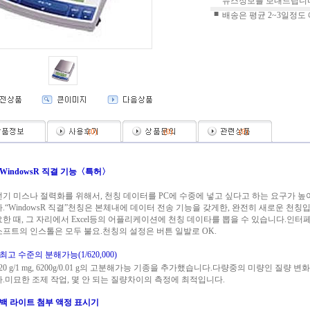
뉴스정보를 보내드립니다
■
배송은 평균 2~3일정도
(
0
)
(
0
)
(
0
)
■WindowsR 직결 기능〈특허〉
전기 미스나 절력화를 위해서, 천칭 데이터를 PC에 수중에 넣고 싶다고 하는 요구가 
다.“WindowsR 직결”천칭은 본체내에 데이터 전송 기능을 갖게한, 완전히 새로운 천칭
요한 때, 그 자리에서 Excel등의 어플리케이션에 천칭 데이타를 뽑을 수 있습니다.인
소프트의 인스톨은 모두 불요.천칭의 설정은 버튼 일발로 OK.
최고 수준의 분해가능(1/620,000)
620 g/1 mg, 6200g/0.01 g의 고분해가능 기종을 추가했습니다.다량중의 미량인 질량 
다.미묘한 조제 작업, 몇 안 되는 질량차이의 측정에 최적입니다.
■백 라이트 첨부 액정 표시기