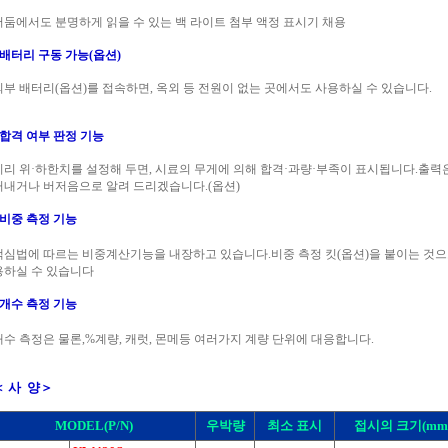
어둠에서도 분명하게 읽을 수 있는 백 라이트 첨부 액정 표시기 채용
■배터리 구동 가능(옵션)
외부 배터리(옵션)를 접속하면, 옥외 등 전원이 없는 곳에서도 사용하실 수 있습니다.
■합격 여부 판정 기능
미리 위·하한치를 설정해 두면, 시료의 무게에 의해 합격·과량·부족이 표시됩니다.출력
꺼내거나 버저음으로 알려 드리겠습니다.(옵션)
■비중 측정 기능
액심법에 따르는 비중계산기능을 내장하고 있습니다.비중 측정 킷(옵션)을 붙이는 것으
용하실 수 있습니다
■개수 측정 기능
개수 측정은 물론,%계량, 캐럿, 몬메등 여러가지 계량 단위에 대응합니다.
＜ 사 양＞
MODEL(P/N)
우박량
최소 표시
접시의 크기(mm