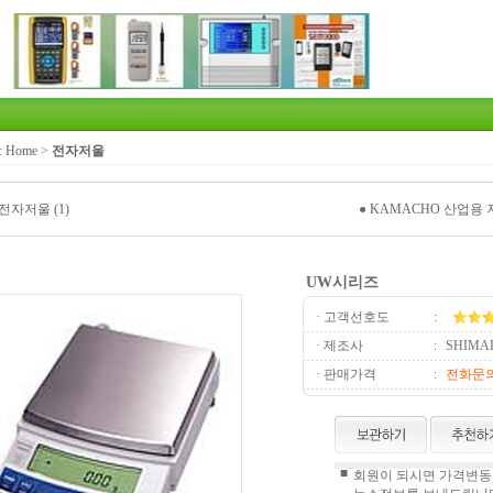
:
Home
>
전자저울
전자저울 (1)
●
KAMACHO 산업용 저
UW시리즈
· 고객선호도
:
· 제조사
:
SHIMA
· 판매가격
:
전화문
■
회원이 되시면 가격변동정