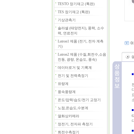
TESTO 장기재고 (특판)
TES 장기재고 (특판)
기상관측기
솔라셀 (태양전지), 풍력, 소수
력, 연료전지
Lutron1 제품 (전기, 전자 계측
기)
Lutron2 제품 (수질,회전수,소음
진동, 광량, 온습도, 풍속)
데이터로거 및 기록계
전기 및 전력측정기
유량계
풍속풍량계
온도/압력/습도/전기 교정기
노점,온습도,수분계
■
열화상카메라
정전기, 전자파 측정기
회전수측정기