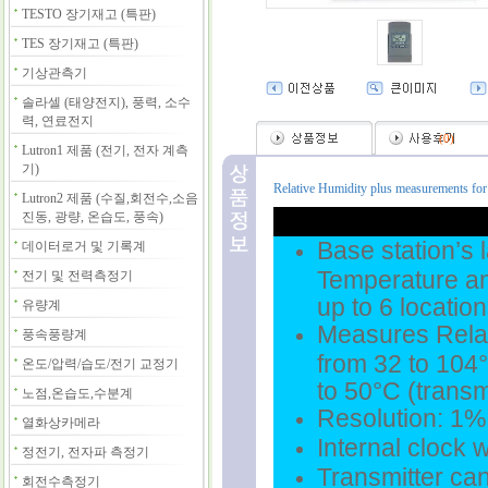
TESTO 장기재고 (특판)
TES 장기재고 (특판)
기상관측기
솔라셀 (태양전지), 풍력, 소수
력, 연료전지
(
0
)
Lutron1 제품 (전기, 전자 계측
기)
Relative Humidity plus measurements for 
Lutron2 제품 (수질,회전수,소음
진동, 광량, 온습도, 풍속)
Base station’s 
데이터로거 및 기록계
Temperature an
전기 및 전력측정기
up to 6 locatio
유량계
Measures Relat
풍속풍량계
from 32 to 104°
온도/압력/습도/전기 교정기
to 50°C (transm
노점,온습도,수분계
Resolution: 1%
열화상카메라
Internal clock 
정전기, 전자파 측정기
Transmitter can
회전수측정기