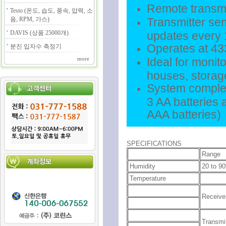
Remote transmi
Testo (온도, 습도, 풍속, 압력, 소
음, RPM, 가스)
Transmitter se
DAVIS (상품 25000개)
updates every 
Operates at 4
분진 입자수 측정기
Ideal for monit
more
houses, storage 
System complete
3 AA batteries 
AAA batteries)
SPECIFICATIONS
Range
Humidity
20 to 9
Temperature
Receive
Transmi