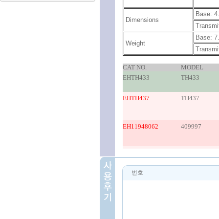
Base: 4.
Dimensions
Transmit
Base: 7
Weight
Transmit
CAT NO.
MODEL
EHTH433
TH433
EHTH437
TH437
EH11948062
409997
번호