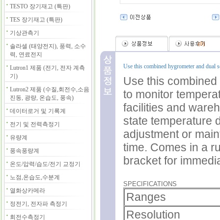
TESTO 장기재고 (특판)
TES 장기재고 (특판)
기상관측기
(
0
)
솔라셀 (태양전지), 풍력, 소수
력, 연료전지
Use this combined hygrometer and dual sc
Lutron1 제품 (전기, 전자 계측
기)
Use this combined 
Lutron2 제품 (수질,회전수,소음
to monitor temperat
진동, 광량, 온습도, 풍속)
facilities and ware
데이터로거 및 기록계
state temperature d
전기 및 전력측정기
adjustment or main
유량계
time. Comes in a r
풍속풍량계
bracket for immedia
온도/압력/습도/전기 교정기
노점,온습도,수분계
SPECIFICATIONS
열화상카메라
Ranges
정전기, 전자파 측정기
Resolution
회전수측정기