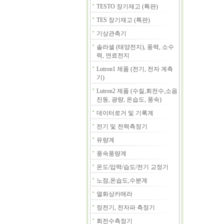
TESTO 장기재고 (특판)
TES 장기재고 (특판)
기상관측기
솔라셀 (태양전지), 풍력, 소수
력, 연료전지
Lutron1 제품 (전기, 전자 계측
기)
Lutron2 제품 (수질,회전수,소음
진동, 광량, 온습도, 풍속)
데이터로거 및 기록계
전기 및 전력측정기
유량계
풍속풍량계
온도/압력/습도/전기 교정기
노점,온습도,수분계
열화상카메라
정전기, 전자파 측정기
회전수측정기