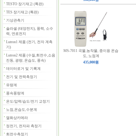
TESTO 장기재고 (특판)
TES 장기재고 (특판)
기상관측기
솔라셀 (태양전지), 풍력, 소수
력, 연료전지
Lutron1 제품 (전기, 전자 계측
기)
MS-7011 곡물,농작물, 종이용 온습
Lutron2 제품 (수질,회전수,소음
도, 노점계
진동, 광량, 온습도, 풍속)
435,000원
데이터로거 및 기록계
전기 및 전력측정기
유량계
풍속풍량계
온도/압력/습도/전기 교정기
노점,온습도,수분계
열화상카메라
정전기, 전자파 측정기
회전수측정기