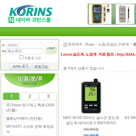
현재위치 :
Home
>
노점,온습도,수분계
>
온
Lutron 습도계, 노점계 자료 참조 :
http://kkkk
자동로그인
총
5
개의 상품이 있습니다.
3D Printer 장기재고 특판 (2020
년2월)
MHT-381SD SD카드 실시간 온도계
HT-3
열화상카메라 (진단용)
습도계 데이터로거 MHT381SD
MYWATT 스마트 전력 측정로
160,000원
거
160,000원