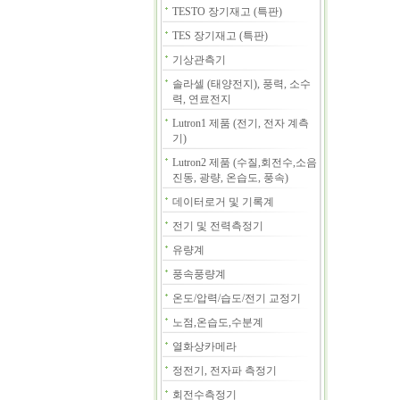
TESTO 장기재고 (특판)
TES 장기재고 (특판)
기상관측기
솔라셀 (태양전지), 풍력, 소수
력, 연료전지
Lutron1 제품 (전기, 전자 계측
기)
Lutron2 제품 (수질,회전수,소음
진동, 광량, 온습도, 풍속)
데이터로거 및 기록계
전기 및 전력측정기
유량계
풍속풍량계
온도/압력/습도/전기 교정기
노점,온습도,수분계
열화상카메라
정전기, 전자파 측정기
회전수측정기