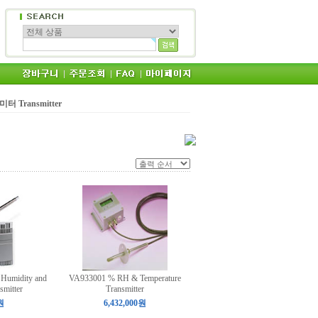
 Transmitter
Humidity and
VA933001 % RH & Temperature
smitter
Transmitter
원
6,432,000원