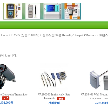
:
Home
>
DAVIS (상품 25000개)
>
습도/노점/수분 Humidity/Dewpoint/Moisture
>
트랜스미터
품이 있습니다.
e Dewpoint Transmitter
VA200360 Intrinsically Sate
VA239403 Wall Mount 
Transmitter
Temperature tran
,452,000원
전화문의
2,274,000